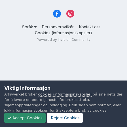
Språk
Personvernvilkår
Kontakt oss
Cookies (informasjonskapsler)
Powered by Invision Community
Viktig Informasjon
Arkivverket bruker
cookies (informasjonskapsler)
på sine nettsider
for å levere en bedre tjeneste. De brukes til bl.a.
skjemaoppdateringer og innlogging. Bruk siden som normalt, eller
lukk informasjonsboksen for å akseptere bruk av cookies.
Accept Cookies
Reject Cookies