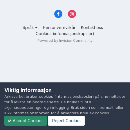
Språk
Personvernvilkår
Kontakt oss
Cookies (informasjonskapsler)
Powered by Invision Community
Viktig Informasjon
Arkivverket bruker
cookies (informasjonskapsler)
på sine nettsider
for å levere en bedre tjeneste. De brukes til bl.a.
skjemaoppdateringer og innlogging. Bruk siden som normalt, eller
lukk informasjonsboksen for å akseptere bruk av cookies.
Accept Cookies
Reject Cookies