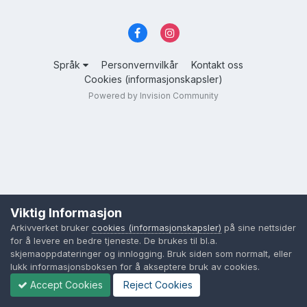
Språk
Personvernvilkår
Kontakt oss
Cookies (informasjonskapsler)
Powered by Invision Community
Viktig Informasjon
Arkivverket bruker
cookies (informasjonskapsler)
på sine nettsider
for å levere en bedre tjeneste. De brukes til bl.a.
skjemaoppdateringer og innlogging. Bruk siden som normalt, eller
lukk informasjonsboksen for å akseptere bruk av cookies.
Accept Cookies
Reject Cookies