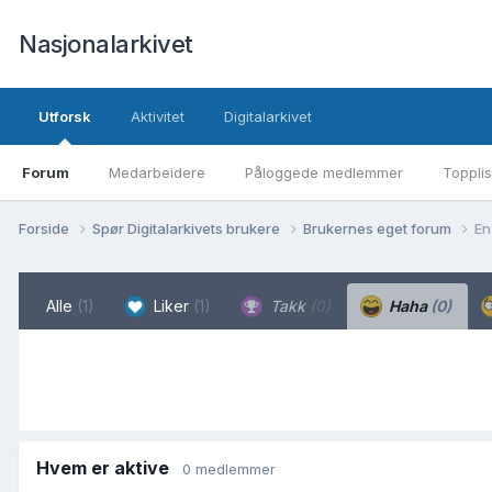
Nasjonalarkivet
Utforsk
Aktivitet
Digitalarkivet
Forum
Medarbeidere
Påloggede medlemmer
Topplis
Forside
Spør Digitalarkivets brukere
Brukernes eget forum
En
Alle
(1)
Liker
(1)
Takk
(0)
Haha
(0)
Hvem er aktive
0 medlemmer