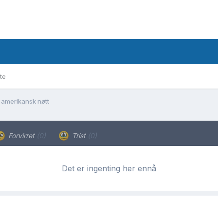
te
 amerikansk nøtt
Forvirret
(0)
Trist
(0)
Det er ingenting her ennå