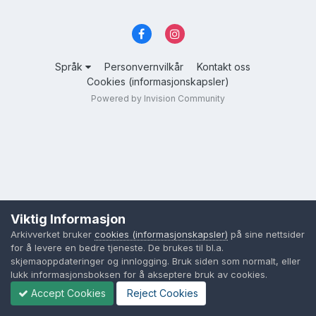
Språk
Personvernvilkår
Kontakt oss
Cookies (informasjonskapsler)
Powered by Invision Community
Viktig Informasjon
Arkivverket bruker
cookies (informasjonskapsler)
på sine nettsider
for å levere en bedre tjeneste. De brukes til bl.a.
skjemaoppdateringer og innlogging. Bruk siden som normalt, eller
lukk informasjonsboksen for å akseptere bruk av cookies.
Accept Cookies
Reject Cookies