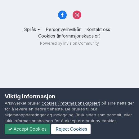
Språk
Personvernvilkår
Kontakt oss
Cookies (informasjonskapsler)
Powered by Invision Community
Viktig Informasjon
Arkivverket bruker
cookies (informasjonskapsler)
på sine nettsider
for å levere en bedre tjeneste. De brukes til bl.a.
skjemaoppdateringer og innlogging. Bruk siden som normalt, eller
lukk informasjonsboksen for å akseptere bruk av cookies.
Accept Cookies
Reject Cookies