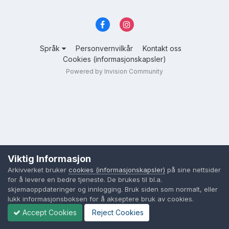
Språk
Personvernvilkår
Kontakt oss
Cookies (informasjonskapsler)
Powered by Invision Community
Viktig Informasjon
Arkivverket bruker
cookies (informasjonskapsler)
på sine nettsider
for å levere en bedre tjeneste. De brukes til bl.a.
skjemaoppdateringer og innlogging. Bruk siden som normalt, eller
lukk informasjonsboksen for å akseptere bruk av cookies.
Accept Cookies
Reject Cookies