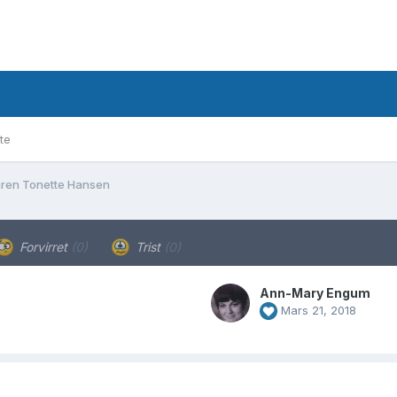
te
ren Tonette Hansen
Forvirret
(0)
Trist
(0)
Ann-Mary Engum
Mars 21, 2018