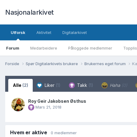
Nasjonalarkivet
Utforsk
Aktivitet
Digitalarkivet
Forum
Medarbeidere
Påloggede medlemmer
Topplis
Forside
Spør Digitalarkivets brukere
Brukernes eget forum
Ka
Alle
(2)
Liker
(1)
Takk
(1)
Haha
(0)
Roy Geir Jakobsen Østhus
Mars 21, 2018
Hvem er aktive
0 medlemmer