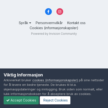
Språk
Personvernvilkår
Kontakt oss
Cookies (informasjonskapsler)
Powered by Invision Community
Viktig Informasjon
Arkivverket bruker
cookies (informasjonskapsler)
på sine nettsider
for å levere en bedre tjeneste. De brukes til bl.a.
skjemaoppdateringer og innlogging. Bruk siden som normalt, eller
lukk informasjonsboksen for å akseptere bruk av cookies.
Accept Cookies
Reject Cookies