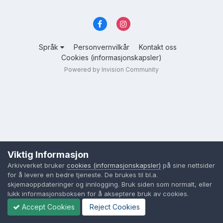
Språk
Personvernvilkår
Kontakt oss
Cookies (informasjonskapsler)
Powered by Invision Community
Viktig Informasjon
Arkivverket bruker
cookies (informasjonskapsler)
på sine nettsider
for å levere en bedre tjeneste. De brukes til bl.a.
skjemaoppdateringer og innlogging. Bruk siden som normalt, eller
lukk informasjonsboksen for å akseptere bruk av cookies.
Accept Cookies
Reject Cookies