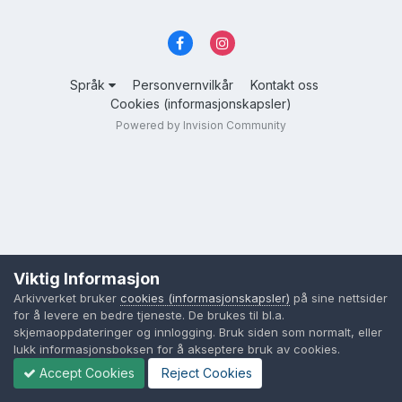
Språk
Personvernvilkår
Kontakt oss
Cookies (informasjonskapsler)
Powered by Invision Community
Viktig Informasjon
Arkivverket bruker
cookies (informasjonskapsler)
på sine nettsider
for å levere en bedre tjeneste. De brukes til bl.a.
skjemaoppdateringer og innlogging. Bruk siden som normalt, eller
lukk informasjonsboksen for å akseptere bruk av cookies.
Accept Cookies
Reject Cookies