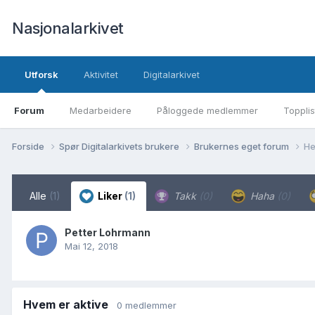
Nasjonalarkivet
Utforsk
Aktivitet
Digitalarkivet
Forum
Medarbeidere
Påloggede medlemmer
Topplis
Forside
Spør Digitalarkivets brukere
Brukernes eget forum
He
Alle
(1)
Liker
(1)
Takk
(0)
Haha
(0)
Petter Lohrmann
Mai 12, 2018
Hvem er aktive
0 medlemmer