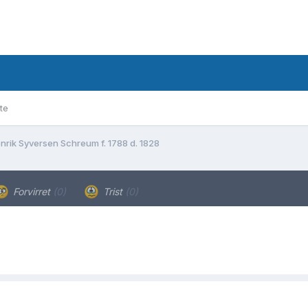
te
nrik Syversen Schreum f. 1788 d. 1828
Forvirret
(0)
Trist
(0)