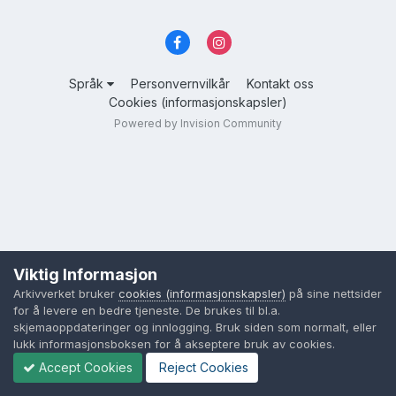
Språk
Personvernvilkår
Kontakt oss
Cookies (informasjonskapsler)
Powered by Invision Community
Viktig Informasjon
Arkivverket bruker
cookies (informasjonskapsler)
på sine nettsider
for å levere en bedre tjeneste. De brukes til bl.a.
skjemaoppdateringer og innlogging. Bruk siden som normalt, eller
lukk informasjonsboksen for å akseptere bruk av cookies.
Accept Cookies
Reject Cookies