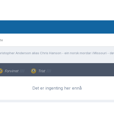
te
ristopher Anderson alias Chris Hanson - ein norsk mordar i Missouri - døy
Forvirret
(0)
Trist
(0)
Det er ingenting her ennå