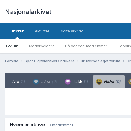
Nasjonalarkivet
Utforsk
Aktivitet
Digitalarkivet
Forum
Medarbeidere
Påloggede medlemmer
Topplis
Forside
Spør Digitalarkivets brukere
Brukernes eget forum
Ch
Alle
(1)
Liker
(0)
Takk
(1)
Haha
(0)
Hvem er aktive
0 medlemmer