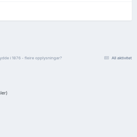
dde i 1876 - fleire opplysningar?
All aktivitet
ler)