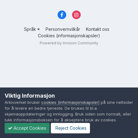
Språk
Personvernvilkår
Kontakt oss
Cookies (informasjonskapsler)
Powered by Invision Community
Viktig Informasjon
Arkivverket bruker
cookies (informasjonskapsler)
på sine nettsider
for å levere en bedre tjeneste. De brukes til bl.a.
skjemaoppdateringer og innlogging. Bruk siden som normalt, eller
lukk informasjonsboksen for å akseptere bruk av cookies.
Accept Cookies
Reject Cookies