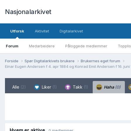
Nasjonalarkivet
Utforsk
Aktivitet
Digitalarkivet
Forum
Medarbeidere
Påloggede medlemmer
Topplis
Forside
Spør Digitalarkivets brukere
Brukernes eget forum
Einar Eugen Andersen f 4. apr 1884 og Konrad Emil Andersen f 16. juni 
Alle
(2)
Liker
(1)
Takk
(1)
Haha
(0)
Hvem er aktive
0 medlemmer