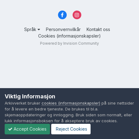
Språk
Personvernvilkår
Kontakt oss
Cookies (informasjonskapsler)
Powered by Invision Community
Viktig Informasjon
Arkivverket bruker
cookies (informasjonskapsler)
på sine nettsider
for å levere en bedre tjeneste. De brukes til bl.a.
skjemaoppdateringer og innlogging. Bruk siden som normalt, eller
lukk informasjonsboksen for å akseptere bruk av cookies.
Accept Cookies
Reject Cookies