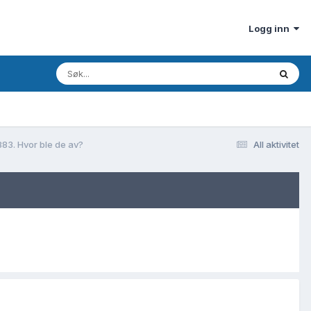
Logg inn
883. Hvor ble de av?
All aktivitet