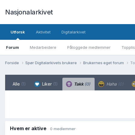
Nasjonalarkivet
Utforsk
Aktivitet
Digitalarkivet
Forum
Medarbeidere
Påloggede medlemmer
Topplis
Forside
Spør Digitalarkivets brukere
Brukernes eget forum
To
Alle
(1)
Liker
(1)
Takk
(0)
Haha
(0)
Hvem er aktive
0 medlemmer