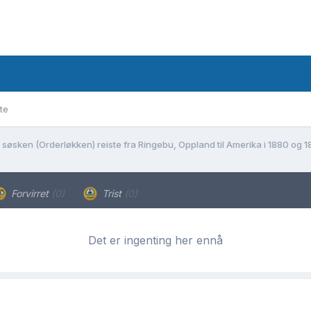
te
 søsken (Orderløkken) reiste fra Ringebu, Oppland til Amerika i 1880 og 1
Forvirret
(0)
Trist
(0)
Det er ingenting her ennå