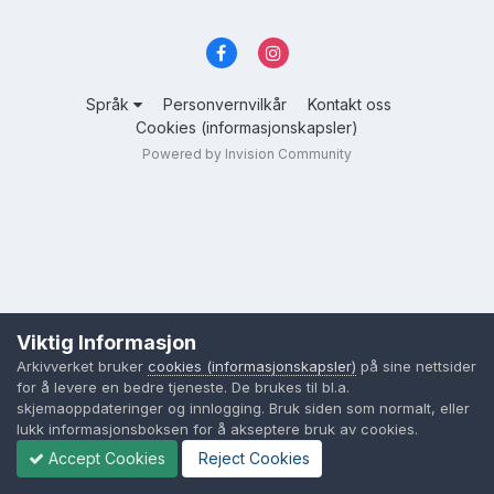
Språk
Personvernvilkår
Kontakt oss
Cookies (informasjonskapsler)
Powered by Invision Community
Viktig Informasjon
Arkivverket bruker
cookies (informasjonskapsler)
på sine nettsider
for å levere en bedre tjeneste. De brukes til bl.a.
skjemaoppdateringer og innlogging. Bruk siden som normalt, eller
lukk informasjonsboksen for å akseptere bruk av cookies.
Accept Cookies
Reject Cookies