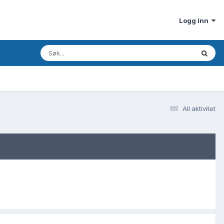
Logg inn
All aktivitet
!