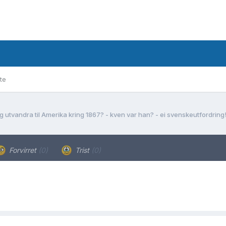
te
 utvandra til Amerika kring 1867? - kven var han? - ei svenskeutfordring
Forvirret
(0)
Trist
(0)