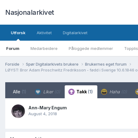
Nasjonalarkivet
Utforsk
Aktivitet
Digitalarkivet
Forum
Medarbeidere
Påloggede medlemmer
Topplis
Forside
Spør Digitalarkivets brukere
Brukernes eget forum
LØYST: Bror Adam Proschwitz Fredriksson - fødd i Sverige 10.6.1846 og
Alle
(1)
Liker
(0)
Takk
(1)
Haha
(0)
Ann-Mary Engum
August 4, 2018