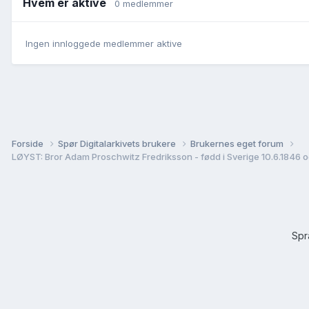
Hvem er aktive
0 medlemmer
Ingen innloggede medlemmer aktive
Forside
Spør Digitalarkivets brukere
Brukernes eget forum
LØYST: Bror Adam Proschwitz Fredriksson - fødd i Sverige 10.6.1846 og
Sp