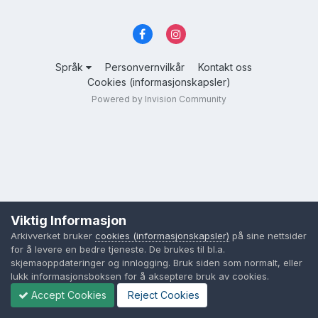
Språk
Personvernvilkår
Kontakt oss
Cookies (informasjonskapsler)
Powered by Invision Community
Viktig Informasjon
Arkivverket bruker
cookies (informasjonskapsler)
på sine nettsider
for å levere en bedre tjeneste. De brukes til bl.a.
skjemaoppdateringer og innlogging. Bruk siden som normalt, eller
lukk informasjonsboksen for å akseptere bruk av cookies.
Accept Cookies
Reject Cookies