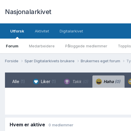
Nasjonalarkivet
Utforsk
Aktivitet
Digitalarkivet
Forum
Medarbeidere
Påloggede medlemmer
Topplis
Forside
Spør Digitalarkivets brukere
Brukernes eget forum
Ty
Alle
(1)
Liker
(1)
Takk
(0)
Haha
(0)
Hvem er aktive
0 medlemmer