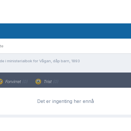
te
de i ministerialbok for Vågan, dåp barn, 1893
Forvirret
(0)
Trist
(0)
Det er ingenting her ennå