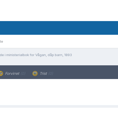
te
de i ministerialbok for Vågan, dåp barn, 1893
Forvirret
(0)
Trist
(0)