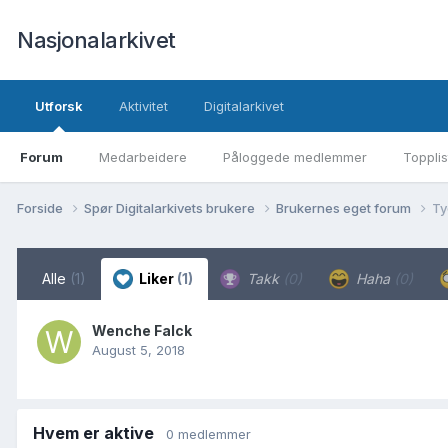
Nasjonalarkivet
Utforsk
Aktivitet
Digitalarkivet
Forum
Medarbeidere
Påloggede medlemmer
Topplis
Forside
Spør Digitalarkivets brukere
Brukernes eget forum
Ty
Alle
(1)
Liker
(1)
Takk
(0)
Haha
(0)
Wenche Falck
August 5, 2018
Hvem er aktive
0 medlemmer