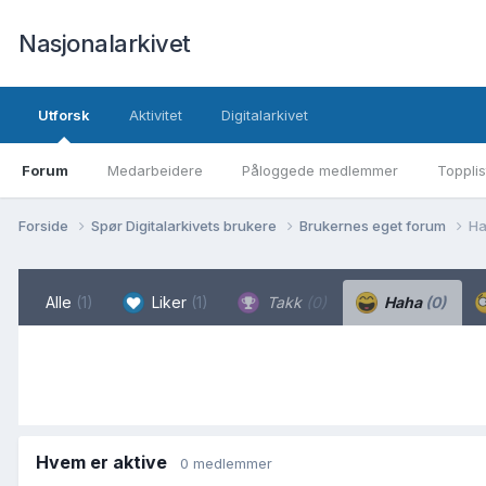
Nasjonalarkivet
Utforsk
Aktivitet
Digitalarkivet
Forum
Medarbeidere
Påloggede medlemmer
Topplis
Forside
Spør Digitalarkivets brukere
Brukernes eget forum
Ha
Alle
(1)
Liker
(1)
Takk
(0)
Haha
(0)
Hvem er aktive
0 medlemmer