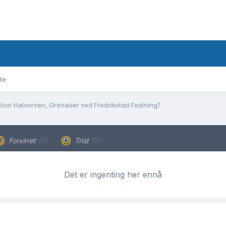
te
lvor Halvorsen, Grenader ved Fredrikstad Festning?
Forvirret
(0)
Trist
(0)
Det er ingenting her ennå