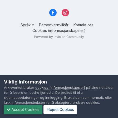
Språk
Personvernvilkår
Kontakt oss
Cookies (informasjonskapsler)
Powered by Invision Community
Viktig Informasjon
Arkivverket bruker
cookies (informasjonskapsler)
på sine nettsider
for å levere en bedre tjeneste. De brukes til bl.a.
skjemaoppdateringer og innlogging. Bruk siden som normalt, eller
lukk informasjonsboksen for å akseptere bruk av cookies.
Accept Cookies
Reject Cookies