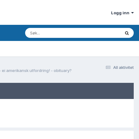
Logg inn
All aktivitet
 ei amerikansk utfordring! - obituary?