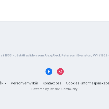
a i 1853 - påstått avliden som Alex/Aleck Peterson i Evanston, WY i 1929 -
råk
Personvernvilkår
Kontakt oss
Cookies (informasjonskaps
Powered by Invision Community