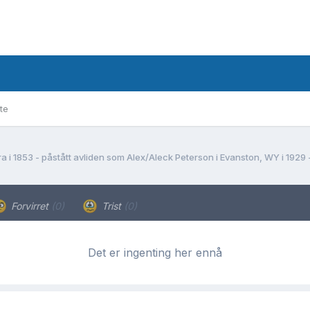
te
a i 1853 - påstått avliden som Alex/Aleck Peterson i Evanston, WY i 1929 -
Forvirret
(0)
Trist
(0)
Det er ingenting her ennå