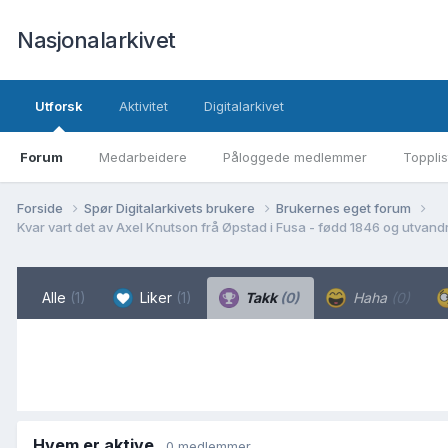
Nasjonalarkivet
Utforsk
Aktivitet
Digitalarkivet
Forum
Medarbeidere
Påloggede medlemmer
Topplis
Forside
Spør Digitalarkivets brukere
Brukernes eget forum
Kvar vart det av Axel Knutson frå Øpstad i Fusa - fødd 1846 og utvandr
Alle
(1)
Liker
(1)
Takk
(0)
Haha
(0)
Hvem er aktive
0 medlemmer