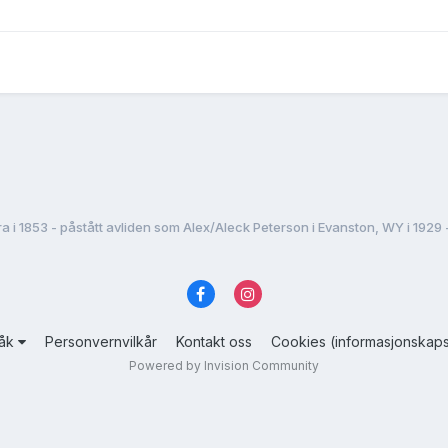
a i 1853 - påstått avliden som Alex/Aleck Peterson i Evanston, WY i 1929 -
råk
Personvernvilkår
Kontakt oss
Cookies (informasjonskaps
Powered by Invision Community