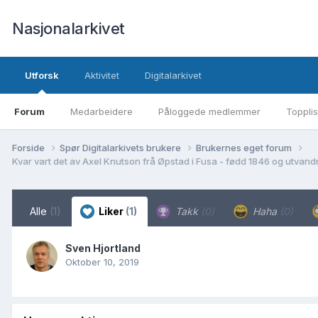
Nasjonalarkivet
Utforsk
Aktivitet
Digitalarkivet
Forum
Medarbeidere
Påloggede medlemmer
Topplis
Forside
Spør Digitalarkivets brukere
Brukernes eget forum
Kvar vart det av Axel Knutson frå Øpstad i Fusa - fødd 1846 og utvandr
Alle
(1)
Liker
(1)
Takk
(0)
Haha
(0)
Sven Hjortland
Oktober 10, 2019