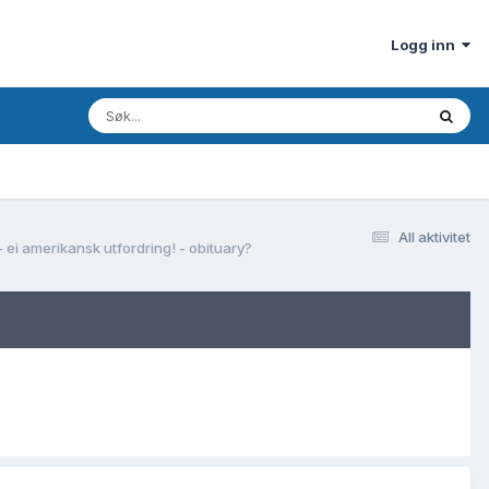
Logg inn
All aktivitet
 ei amerikansk utfordring! - obituary?