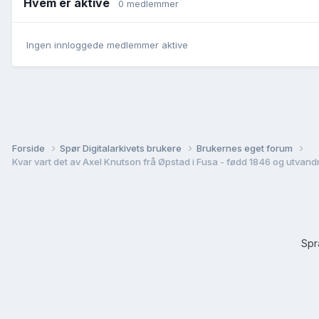
Hvem er aktive
0 medlemmer
Ingen innloggede medlemmer aktive
Forside
Spør Digitalarkivets brukere
Brukernes eget forum
Kvar vart det av Axel Knutson frå Øpstad i Fusa - fødd 1846 og utvandr
Sp