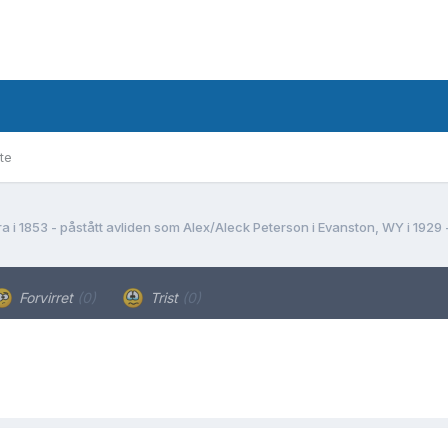
te
a i 1853 - påstått avliden som Alex/Aleck Peterson i Evanston, WY i 1929 -
Forvirret
(0)
Trist
(0)