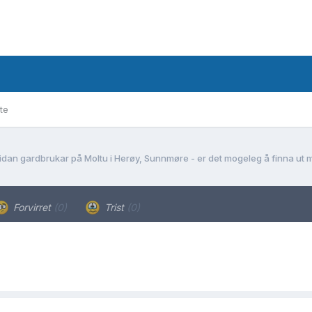
te
sidan gardbrukar på Moltu i Herøy, Sunnmøre - er det mogeleg å finna ut 
Forvirret
(0)
Trist
(0)