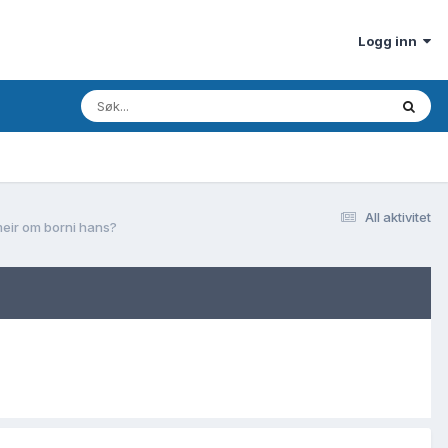
Logg inn
All aktivitet
meir om borni hans?