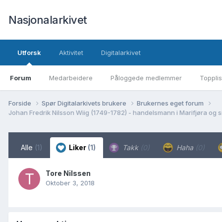
Nasjonalarkivet
Utforsk
Aktivitet
Digitalarkivet
Forum
Medarbeidere
Påloggede medlemmer
Topplis
Forside
Spør Digitalarkivets brukere
Brukernes eget forum
Johan Fredrik Nilsson Wiig (1749-1782) - handelsmann i Marifjøra og 
Alle
(1)
Liker
(1)
Takk
(0)
Haha
(0)
Tore Nilssen
Oktober 3, 2018