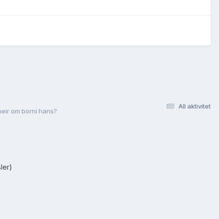
All aktivitet
meir om borni hans?
ler)