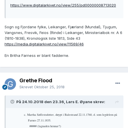
https://www.digitalarkivet.no/view/255/pd00000008713020
Sogn og Fjordane fylke, Leikanger, Fjærland (Mundal), Tjugum,
Vangsnes, Fresvik, Feios (Rinde) i Leikanger, Ministerialbok nr. A 6
(1810-1838), Kronologisk liste 1813, Side 43
https://media.digitalarkivet.no/view/11569/46
En Britha Farness er blant fadderne.
Grethe Flood
Skrevet
Oktober 25, 2018
På 24.10.2018 den 23.36, Lars E. Øyane skrev:
c. Martha Sølfestsdotter, døypt i Balestrand 22.11.1760, d. som legdelem på
Farnes 27.11.1835.
##### (lagnaden hennar?)