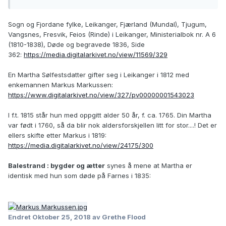
Sogn og Fjordane fylke, Leikanger, Fjærland (Mundal), Tjugum,
Vangsnes, Fresvik, Feios (Rinde) i Leikanger, Ministerialbok nr. A 6
(1810-1838), Døde og begravede 1836, Side
362:
https://media.digitalarkivet.no/view/11569/329
En Martha Sølfestsdatter gifter seg i Leikanger i 1812 med
enkemannen Markus Markussen:
https://www.digitalarkivet.no/view/327/pv00000001543023
I f.t. 1815 står hun med oppgitt alder 50 år, f. ca. 1765. Din Martha
var født i 1760, så da blir nok aldersforskjellen litt for stor....! Det er
ellers skifte etter Markus i 1819:
https://media.digitalarkivet.no/view/24175/300
Balestrand : bygder og ætter
synes å mene at Martha er
identisk med hun som døde på Farnes i 1835:
Endret
Oktober 25, 2018
av Grethe Flood