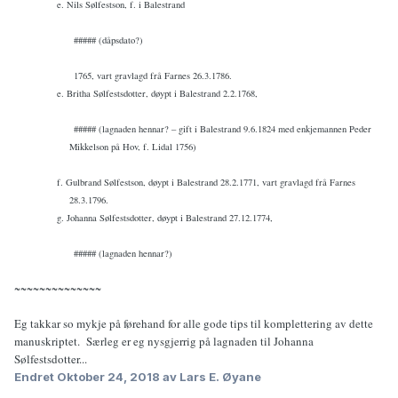
e. Nils Sølfestson, f. i Balestrand
##### (dåpsdato?)
1765, vart gravlagd frå Farnes 26.3.1786.
e. Britha Sølfestsdotter, døypt i Balestrand 2.2.1768,
##### (lagnaden hennar? – gift i Balestrand 9.6.1824 med enkjemannen Peder
Mikkelson på Hov, f. Lidal 1756)
f. Gulbrand Sølfestson, døypt i Balestrand 28.2.1771, vart gravlagd frå Farnes
28.3.1796.
g. Johanna Sølfestsdotter, døypt i Balestrand 27.12.1774,
##### (lagnaden hennar?)
~~~~~~~~~~~~~~
Eg takkar so mykje på førehand for alle gode tips til komplettering av dette
manuskriptet. Særleg er eg nysgjerrig på lagnaden til Johanna
Sølfestsdotter...
Endret
Oktober 24, 2018
av Lars E. Øyane