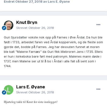
Endret
Oktober 27, 2018
av Lars E. Øyane
Knut Bryn
Skrevet
Oktober 26, 2018
Guri Sjursdatter vokste nok opp på Farnes i Øve Årdal. Da hun ble
født i 1733, arbeidet faren ved Årdal kopperverk, og de fleste som
gjorde det, bodde på Farnes. Jeg har dessuten funnet at moren
ble kalt "Malene Farnæs" da Guri fikk lillebroren Jens i 1735. Ellers
er hun i kirkeboka bare ført med patronym. Malenes mann døde i
1737, men Malene ser ut til å bo i Årdal i alle fall så sent som i
1744.
Lars E. Øyane
Skrevet
Oktober 26, 2018
Hjarteleg takk til Knut for siste innlegget!