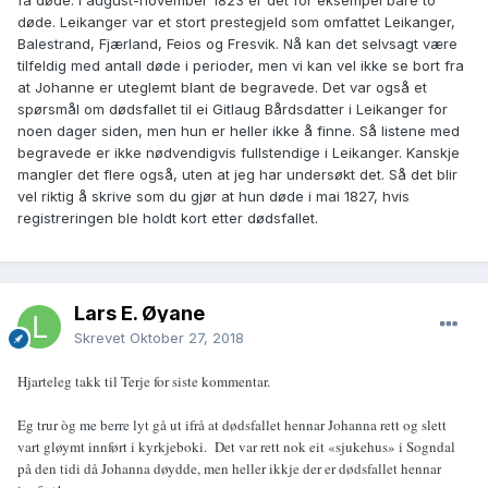
få døde. I august-november 1823 er det for eksempel bare to
døde. Leikanger var et stort prestegjeld som omfattet Leikanger,
Balestrand, Fjærland, Feios og Fresvik. Nå kan det selvsagt være
tilfeldig med antall døde i perioder, men vi kan vel ikke se bort fra
at Johanne er uteglemt blant de begravede. Det var også et
spørsmål om dødsfallet til ei Gitlaug Bårdsdatter i Leikanger for
noen dager siden, men hun er heller ikke å finne. Så listene med
begravede er ikke nødvendigvis fullstendige i Leikanger. Kanskje
mangler det flere også, uten at jeg har undersøkt det. Så det blir
vel riktig å skrive som du gjør at hun døde i mai 1827, hvis
registreringen ble holdt kort etter dødsfallet.
Lars E. Øyane
Skrevet
Oktober 27, 2018
Hjarteleg takk til Terje for siste kommentar.
Eg trur òg me berre lyt gå ut ifrå at dødsfallet hennar Johanna rett og slett
vart gløymt innført i kyrkjeboki. Det var rett nok eit «sjukehus» i Sogndal
på den tidi då Johanna døydde, men heller ikkje der er dødsfallet hennar