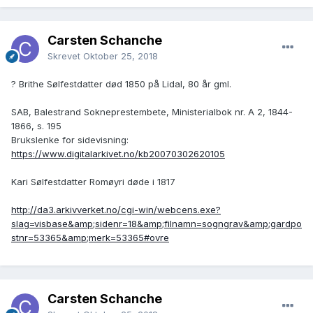
Carsten Schanche
Skrevet
Oktober 25, 2018
? Brithe Sølfestdatter død 1850 på Lidal, 80 år gml.
SAB, Balestrand Sokneprestembete, Ministerialbok nr. A 2, 1844-
1866, s. 195
Brukslenke for sidevisning:
https://www.digitalarkivet.no/kb20070302620105
Kari Sølfestdatter Romøyri døde i 1817
http://da3.arkivverket.no/cgi-win/webcens.exe?
slag=visbase&amp;sidenr=18&amp;filnamn=sogngrav&amp;gardpo
stnr=53365&amp;merk=53365#ovre
Carsten Schanche