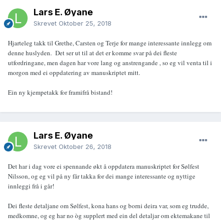
Lars E. Øyane
Skrevet
Oktober 25, 2018
Hjarteleg takk til Grethe, Carsten og Terje for mange interessante innlegg om
denne huslyden. Det ser ut til at det er komme svar på dei fleste
utfordringane, men dagen har vore lang og anstrengande , so eg vil venta til i
morgon med ei oppdatering av manuskriptet mitt.
Ein ny kjempetakk for framifrå bistand!
Lars E. Øyane
Skrevet
Oktober 26, 2018
Det har i dag vore ei spennande økt å oppdatera manuskriptet for Sølfest
Nilsson, og eg vil på ny får takka for dei mange interessante og nyttige
innleggi frå i går!
Dei fleste detaljane om Sølfest, kona hans og borni deira var, som eg trudde,
medkomne, og eg har no òg supplert med ein del detaljar om ektemakane til