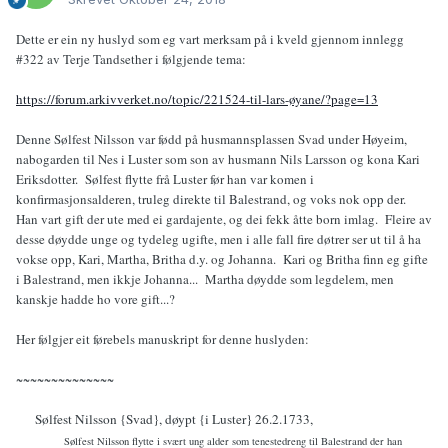
Dette er ein ny huslyd som eg vart merksam på i kveld gjennom innlegg
#322 av Terje Tandsether i følgjende tema:
https://forum.arkivverket.no/topic/221524-til-lars-øyane/?page=13
Denne Sølfest Nilsson var fødd på husmannsplassen Svad under Høyeim,
nabogarden til Nes i Luster som son av husmann Nils Larsson og kona Kari
Eriksdotter. Sølfest flytte frå Luster før han var komen i
konfirmasjonsalderen, truleg direkte til Balestrand, og voks nok opp der.
Han vart gift der ute med ei gardajente, og dei fekk åtte born imlag. Fleire av
desse døydde unge og tydeleg ugifte, men i alle fall fire døtrer ser ut til å ha
vokse opp, Kari, Martha, Britha d.y. og Johanna. Kari og Britha finn eg gifte
i Balestrand, men ikkje Johanna... Martha døydde som legdelem, men
kanskje hadde ho vore gift...?
Her følgjer eit førebels manuskript for denne huslyden:
~~~~~~~~~~~~~~
Sølfest Nilsson {Svad}, døypt {i Luster} 26.2.1733,
Sølfest Nilsson flytte i svært ung alder som tenestedreng til Balestrand der han