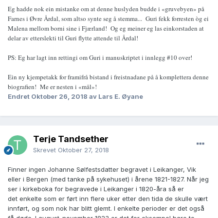
Eg hadde nok ein mistanke om at denne huslyden budde i «gruvebyen» på
Farnes i Øvre Årdal, som altso synte seg å stemma... Guri fekk forresten òg ei
Malena mellom borni sine i Fjærland! Og eg meiner eg las einkorstaden at
delar av etterslekti til Guri flytte attende til Årdal!
PS: Eg har lagt inn rettingi om Guri i manuskriptet i innlegg #10 over!
Ein ny kjempetakk for framifrå bistand i freistnadane på å komplettera denne
biografien! Me er nesten i «mål»!
Endret
Oktober 26, 2018
av Lars E. Øyane
Terje Tandsether
Skrevet
Oktober 27, 2018
Finner ingen Johanne Sølfestsdatter begravet i Leikanger, Vik
eller i Bergen (med tanke på sykehuset) i årene 1821-1827. Når jeg
ser i kirkeboka for begravede i Leikanger i 1820-åra så er
det enkelte som er ført inn flere uker etter den tida de skulle vært
innført, og som nok har blitt glemt. I enkelte perioder er det også