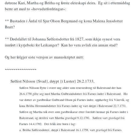
døtrene Kari, Martha og Britha og første ekteskapi deira. Eg sit i ettermiddag
berre att med to «hovudutfordringar»:
** Bustaden i Årdal til Sjur Olson Bergmand og kona Malena Jensdotter
Bratt?
** Dødsfallet til Johanna Sølfestsdotter frå 1827, som ikkje synest vera
innført i kyrjeboki for Leikanger? Kan ho vera avlidi ein annan stad?
Og her følgjer siste versjon av manuskriptet mitt:
~~~~~~~~~~~~~~~
Sølfest Nilsson {Svad}, døypt {i Luster} 26.2.1733,
Sølfest Nilsson flytte i svært ung alder som tenestedreng til Balestrand der han
26.6.1758 gifte seg med Martha Gulbrandsdotter frå Farnes indre i Balestrand.
Ho
var dotter av gardbrukar Gulbrand Olson på Farnes indre, opphavleg frå Våtevik, og
kona Britha Hermundsdotter frå Farnes indre og vart døypt i Balestrand 22.7.1731.
Sølfest og Martha tok over som gardbrukarar etter foreldri hennar på Farnes indre i
Balestrand, og derifrå vart Martha gravlagd 9.12.1781.
Sølfest vart gravlagd frå
Farnes 14.4.1782.
Dei fekk åtte born i lag:
a. Britha Sølfestsdotter, døypt i Balestrand 16.1.1758, vart gravlagd frå Farnes