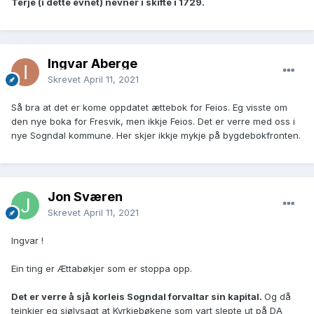
Terje (i dette evnet) nevner i skifte i 1729.
Ingvar Åberge
Skrevet
April 11, 2021
Så bra at det er kome oppdatet ættebok for Feios. Eg visste om
den nye boka for Fresvik, men ikkje Feios. Det er verre med oss i
nye Sogndal kommune. Her skjer ikkje mykje på bygdebokfronten.
Jon Sværen
Skrevet
April 11, 2021
Ingvar !
Ein ting er Ættabøkjer som er stoppa opp.
Det er verre å sjå korleis Sogndal forvaltar sin kapital.
Og då
teinkjer eg sjølvsagt at Kyrkjebøkene som vart slepte ut på DA