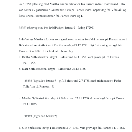
26.6.1758 gifte seg med Martha Gulbrandsdotter frå Farnes indre i Balestrand.
Ho
var dotter av gardbrukar Gulbrand Olson på Farnes indre, opphavleg frå Våtevik, og
kona Britha Hermundsdotter frå Farnes indre og f.
##### (dato og stad for fødsli/dåpen hennar? – kring 1729?)
Sølofest og Martha tok over som gardbrukarar etter foreldri hennar på Farnes indre i
Balestrand, og derifrå vart Martha gravlagd 9.12.1781.
Sølfest vart gravlagd frå
Farnes 14.4.1782.
Dei fekk åtte born i lag:
a. Britha Sølfestsdotter, døypt i Balestrand 16.1.1758, vart gravlagd frå Farnes
19.3.1758.
b. Kari Sølfestsdotter, døypt i Balestrand 26.12.1758,
##### (lagnaden hennar? – gift Balestrand 2.7.1788 med enkjemannen Peder
Tollefson på Romøyri!?)
c. Martha Sølfestsdotter, døypt i Balestrand 22.11.1760, d. som legdelem på Farnes
27.11.1835.
##### (lagnaden hennar?)
d. Ole Sølfestson, døypt i Balestrand 24.4.1763, vart gravlagd frå Farnes 14.4.1782.