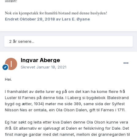
innført!
Nok ein kjempetakk for framifrå bistand med denne huslyden!
Endret
Oktober 28, 2018
av Lars E. Øyane
2 år senere...
Ingvar Åberge
Skrevet
Januar 18, 2021
Hei.
I framhaldet av dette lurer eg på om det kan ha kome fleire frå
Luster til Farnes på denne tida. I Laberg si bygdebok (Balestrand
bygd og ætter, 1934) møter me side 389, same sida der Sylfest
Nilsson Nes er omtala, ein Ola Olson Dalen, gift til Farnes i 1711.
Eg har søkt og leita etter kva Dalen denne Ola Olson kunne vera
ifrå. Eit alternativ er sjølvsagt at Dalen er feilskriving for Dale. Det
finst mange gardar med det namnet, mellom dei grannegarden til