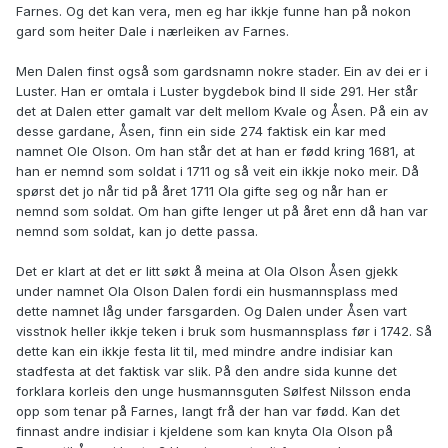
Farnes. Og det kan vera, men eg har ikkje funne han på nokon
gard som heiter Dale i nærleiken av Farnes.
Men Dalen finst også som gardsnamn nokre stader. Ein av dei er i
Luster. Han er omtala i Luster bygdebok bind II side 291. Her står
det at Dalen etter gamalt var delt mellom Kvale og Åsen. På ein av
desse gardane, Åsen, finn ein side 274 faktisk ein kar med
namnet Ole Olson. Om han står det at han er fødd kring 1681, at
han er nemnd som soldat i 1711 og så veit ein ikkje noko meir. Då
spørst det jo når tid på året 1711 Ola gifte seg og når han er
nemnd som soldat. Om han gifte lenger ut på året enn då han var
nemnd som soldat, kan jo dette passa.
Det er klart at det er litt søkt å meina at Ola Olson Åsen gjekk
under namnet Ola Olson Dalen fordi ein husmannsplass med
dette namnet låg under farsgarden. Og Dalen under Åsen vart
visstnok heller ikkje teken i bruk som husmannsplass før i 1742. Så
dette kan ein ikkje festa lit til, med mindre andre indisiar kan
stadfesta at det faktisk var slik. På den andre sida kunne det
forklara korleis den unge husmannsguten Sølfest Nilsson enda
opp som tenar på Farnes, langt frå der han var fødd. Kan det
finnast andre indisiar i kjeldene som kan knyta Ola Olson på