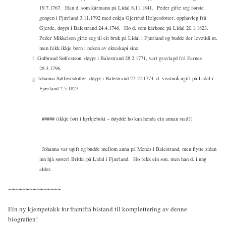
19.7.1767.
Han d. som kårmann på Lidal 8.11.1841.
Peder gifte seg første
gongen i Fjærland 3.11.1792 med enkja Gjertrud Helgesdotter, opphavleg frå
Gjerde, døypt i Balestrand 24.4.1746.
Ho d. som kårkone på Lidal 20.1.1823.
Peder Mikkelson gifte seg til eit bruk på Lidal i Fjærland og budde der levetidi ut,
men fekk ikkje born i nokon av ekteskapi sine.
f. Gulbrand Sølfestson, døypt i Balestrand 28.2.1771, vart gravlagd frå Farnes
28.3.1796.
g. Johanna Sølfestsdotter, døypt i Balestrand 27.12.1774, d. visstnok ugift på Lidal i
Fjærland ?.5.1827.
##### (ikkje ført i kyrkjeboki – døydde ho kan henda ein annan stad?)
Johanna var ugift og budde mellom anna på Menes i Balestrand, men flytte sidan
inn hjå søsteri Britha på Lidal i Fjærland.
Ho fekk ein son, men han d. i ung
alder.
~~~~~~~~~~~~~~~
Ein ny kjempetakk for framifrå bistand til komplettering av denne
biografien!