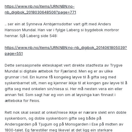
https://www.nb.no/items/URN:NBN:no-
nb_digibok_2018030648506?page=771
.. ser ein at Synneva Arnbjørnsdotter vart gift med Anders
Hansson Mundal. Han var i fylgje Laberg si bygdebok morbror
hennar. Sjå Laberg side 548:
https://www.nb.no/items/URN:NBN:no-nb_digibok_2014061805039?
page=551
Dette sensasjonelle ekteskapet vert direkte stadfesta av Trygve
Mundal si digitale ættebok for Fjærland. Men eg er av ulike
grunnar i tvil. Ein kunne få kongeleg løyve til å gifta seg med
syskenbarnet sitt, men eg kjenner ikkje til at kongen gav løyve til å
gifta seg med onkelen sin/niesa si. Her må nesten vera ein eller
annan feil. Som sagt har eg von om at løysinga kan finnast i
ætteboka for Feios.
Rett nok skal seiast at onkel/niese ikkje er nærare slekt enn doble
syskenborn, og doble syskenborn gifte seg både på
Andersgarden på Tjugum og på Monsgarden i Ese på midten av
1800-talet. Eg førestiller meg likevel at det ligg ein sterkare