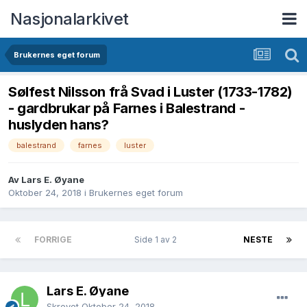
Nasjonalarkivet
Brukernes eget forum
Sølfest Nilsson frå Svad i Luster (1733-1782)
- gardbrukar på Farnes i Balestrand -
huslyden hans?
balestrand
farnes
luster
Av Lars E. Øyane
Oktober 24, 2018
i
Brukernes eget forum
FORRIGE
Side 1 av 2
NESTE
Lars E. Øyane
Skrevet
Oktober 24, 2018