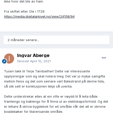
ikke hvor det ble av ham.
Fra skiftet etter Ole i 1729:
https://media.digitalarkivet.no/view/24158/94
2 måneder senere...
Ingvar Åberge
Skrevet
April 10, 2021
Tusen takk til Terje Tandsether! Dette var interessante
opplysningar som eg skal notera meg. Det var jo mykje samgifte
mellom Feios og det som seinare vart Balestrand på denne tida,
så slik sett er konklusjonen ikkje så uventa.
Dette understrekar elles at ein ofte er nøydd til å leita både
framlengs og baklengs for å finna ut av slektskapsforhold. Og det
er lettare å skriva bygdebok for eit område når det alt er skrivne
bygdebøker for tilgrensande område.