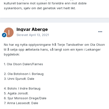
kulturell barriere mot sysken til foreldre enn mot doble
syskenborn, sjølv om det genetisk vert heilt likt.
Ingvar Åberge
Skrevet
April 13, 2021
No har eg nytta opplysningane frå Terje Tandsether om Ola Olson
til å setja opp ættetavla hans, så langt som ein kjem i Leikanger
bygdebok:
1. Ola Olson Dalen/Farnes
2. Ola Botolvson I. Borlaug
3. Unni Sjursdt. Dale
4. Botolv. I Indre Borlaug
5. Agata Jonsdt.
6. Sjur Monsson Drege/Dale
7. Anna Lassesdt. Dale