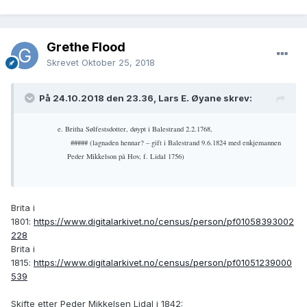
Grethe Flood
Skrevet
Oktober 25, 2018
På 24.10.2018 den 23.36, Lars E. Øyane skrev:
e. Britha Sølfestsdotter, døypt i Balestrand 2.2.1768,
##### (lagnaden hennar? – gift i Balestrand 9.6.1824 med enkjemannen
Peder Mikkelson på Hov, f. Lidal 1756)
Brita i
1801:
https://www.digitalarkivet.no/census/person/pf01058393002
228
Brita i
1815:
https://www.digitalarkivet.no/census/person/pf01051239000
539
Skifte etter Peder Mikkelsen Lidal i 1842: