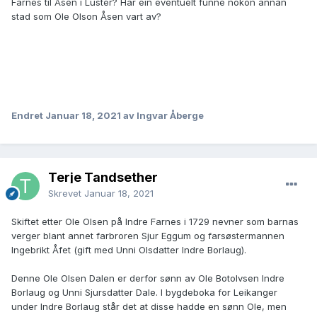
Farnes til Åsen i Luster? Har ein eventuelt funne nokon annan
stad som Ole Olson Åsen vart av?
Endret
Januar 18, 2021
av Ingvar Åberge
Terje Tandsether
Skrevet
Januar 18, 2021
Skiftet etter Ole Olsen på Indre Farnes i 1729 nevner som barnas
verger blant annet farbroren Sjur Eggum og farsøstermannen
Ingebrikt Åfet (gift med Unni Olsdatter Indre Borlaug).
Denne Ole Olsen Dalen er derfor sønn av Ole Botolvsen Indre
Borlaug og Unni Sjursdatter Dale. I bygdeboka for Leikanger
under Indre Borlaug står det at disse hadde en sønn Ole, men