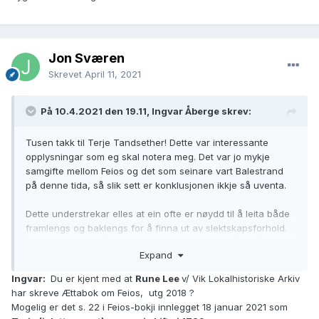
Jon Sværen
Skrevet
April 11, 2021
På 10.4.2021 den 19.11, Ingvar Åberge skrev:
Tusen takk til Terje Tandsether! Dette var interessante
opplysningar som eg skal notera meg. Det var jo mykje
samgifte mellom Feios og det som seinare vart Balestrand
på denne tida, så slik sett er konklusjonen ikkje så uventa.
Dette understrekar elles at ein ofte er nøydd til å leita både
framlengs og baklengs for å finna ut av slektskapsforhold.
Og det er lettare å skriva bygdebok for eit område når det
Expand
alt er skrivne bygdebøker for tilgrensande område.
Ingvar:
Du er kjent med at
Rune Lee
v/ Vik Lokalhistoriske Arkiv
har skreve Ættabok om Feios, utg 2018 ?
Mogelig er det s. 22 i Feios-bokji innlegget 18 januar 2021 som