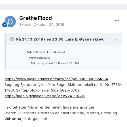
Grethe Flood
Skrevet
Oktober 25, 2018
På 24.10.2018 den 23.36, Lars E. Øyane skrev:
e. Nils Sølfestson, f. i Balestrand
##### (dåpsdato?)
1765, vart gravlagd frå Farnes 26.3.1786.
https://www.digitalarkivet.no/view/27/pa00000000524884
Sogn og Fjordane fylke, Ytre Sogn, Skifteprotokoll nr. A 10b (1786-
1790), Skifteprotokollside, Side 569b-570a
https://media.digitalarkivet.no/view/24169/213
I skiftet etter Nils er er det nevnt følgende arvinger:
Broren Gulbrand Sølfestsen og søstrene Kari, Martha, Britha og
Johanna,
14 år gammel.