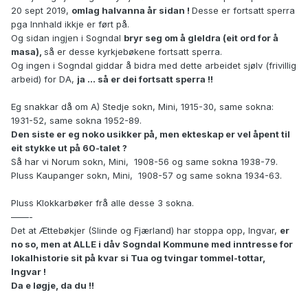
20 sept 2019,
omlag halvanna år sidan !
Desse er fortsatt sperra
pga Innhald ikkje er ført på.
Og sidan ingjen i Sogndal
bryr seg om å gleldra (eit ord for å
masa),
så er desse kyrkjebøkene fortsatt sperra.
Og ingen i Sogndal giddar å bidra med dette arbeidet sjølv (frivillig
arbeid) for DA,
ja ... så er dei fortsatt sperra !!
Eg snakkar då om A) Stedje sokn, Mini, 1915-30, same sokna:
1931-52, same sokna 1952-89.
Den siste er eg noko usikker på, men ekteskap er vel åpent til
eit stykke ut på 60-talet ?
Så har vi Norum sokn, Mini, 1908-56 og same sokna 1938-79.
Pluss Kaupanger sokn, Mini, 1908-57 og same sokna 1934-63.
Pluss Klokkarbøker frå alle desse 3 sokna.
——-
Det at Ættebøkjer (Slinde og Fjærland) har stoppa opp, Ingvar,
er
no so, men at ALLE i dåv Sogndal Kommune med inntresse for
lokalhistorie sit på kvar si Tua og tvingar tommel-tottar,
Ingvar !
Da e løgje, da du !!