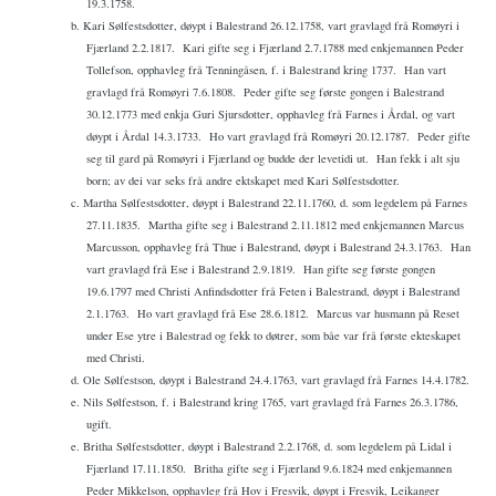
19.3.1758.
b. Kari Sølfestsdotter, døypt i Balestrand 26.12.1758, vart gravlagd frå Romøyri i
Fjærland 2.2.1817.
Kari gifte seg i Fjærland 2.7.1788 med enkjemannen Peder
Tollefson, opphavleg frå Tenningåsen, f. i Balestrand kring 1737.
Han vart
gravlagd frå Romøyri 7.6.1808.
Peder gifte seg første gongen i Balestrand
30.12.1773 med enkja Guri Sjursdotter, opphavleg frå Farnes i Årdal, og vart
døypt i Årdal 14.3.1733.
Ho vart gravlagd frå Romøyri 20.12.1787.
Peder gifte
seg til gard på Romøyri i Fjærland og budde der levetidi ut.
Han fekk i alt sju
born; av dei var seks frå andre ektskapet med Kari Sølfestsdotter.
c. Martha Sølfestsdotter, døypt i Balestrand 22.11.1760, d. som legdelem på Farnes
27.11.1835.
Martha gifte seg i Balestrand 2.11.1812 med enkjemannen Marcus
Marcusson, opphavleg frå Thue i Balestrand, døypt i Balestrand 24.3.1763.
Han
vart gravlagd frå Ese i Balestrand 2.9.1819.
Han gifte seg første gongen
19.6.1797 med Christi Anfindsdotter frå Feten i Balestrand, døypt i Balestrand
2.1.1763.
Ho vart gravlagd frå Ese 28.6.1812.
Marcus var husmann på Reset
under Ese ytre i Balestrad og fekk to døtrer, som båe var frå første ekteskapet
med Christi.
d. Ole Sølfestson, døypt i Balestrand 24.4.1763, vart gravlagd frå Farnes 14.4.1782.
e. Nils Sølfestson, f. i Balestrand kring 1765, vart gravlagd frå Farnes 26.3.1786,
ugift.
e. Britha Sølfestsdotter, døypt i Balestrand 2.2.1768, d. som legdelem på Lidal i
Fjærland 17.11.1850.
Britha gifte seg i Fjærland 9.6.1824 med enkjemannen
Peder Mikkelson, opphavleg frå Hov i Fresvik, døypt i Fresvik, Leikanger