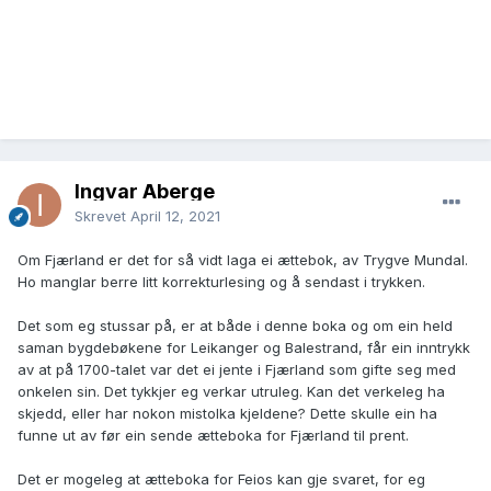
Ingvar Åberge
Skrevet
April 12, 2021
Om Fjærland er det for så vidt laga ei ættebok, av Trygve Mundal.
Ho manglar berre litt korrekturlesing og å sendast i trykken.
Det som eg stussar på, er at både i denne boka og om ein held
saman bygdebøkene for Leikanger og Balestrand, får ein inntrykk
av at på 1700-talet var det ei jente i Fjærland som gifte seg med
onkelen sin. Det tykkjer eg verkar utruleg. Kan det verkeleg ha
skjedd, eller har nokon mistolka kjeldene? Dette skulle ein ha
funne ut av før ein sende ætteboka for Fjærland til prent.
Det er mogeleg at ætteboka for Feios kan gje svaret, for eg