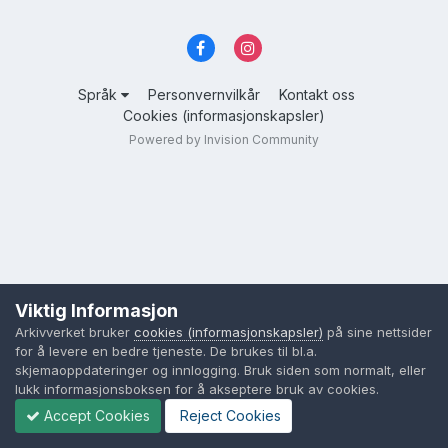
Språk
Personvernvilkår
Kontakt oss
Cookies (informasjonskapsler)
Powered by Invision Community
Viktig Informasjon
Arkivverket bruker
cookies (informasjonskapsler)
på sine nettsider
for å levere en bedre tjeneste. De brukes til bl.a.
skjemaoppdateringer og innlogging. Bruk siden som normalt, eller
lukk informasjonsboksen for å akseptere bruk av cookies.
Accept Cookies
Reject Cookies