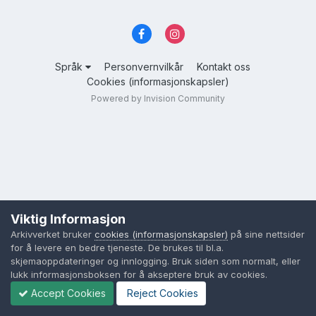
Språk
Personvernvilkår
Kontakt oss
Cookies (informasjonskapsler)
Powered by Invision Community
Viktig Informasjon
Arkivverket bruker
cookies (informasjonskapsler)
på sine nettsider
for å levere en bedre tjeneste. De brukes til bl.a.
skjemaoppdateringer og innlogging. Bruk siden som normalt, eller
lukk informasjonsboksen for å akseptere bruk av cookies.
Accept Cookies
Reject Cookies