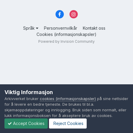
Språk
Personvernvilkår
Kontakt oss
Cookies (informasjonskapsler)
Powered by Invision Community
Viktig Informasjon
Arkivverket bruker
cookies (informasjonskapsler)
på sine nettsider
for å levere en bedre tjeneste. De brukes til bl.a.
skjemaoppdateringer og innlogging. Bruk siden som normalt, eller
lukk informasjonsboksen for å akseptere bruk av cookies.
Accept Cookies
Reject Cookies