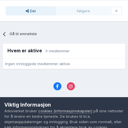
Del
Følgere
0
Gå til emneliste
Hvem er aktive
0 medlemmer
Ingen innloggede medlemmer aktive
Språk
Personvernvilkår
Kontakt oss
Viktig Informasjon
Cookies (informasjonskapsler)
Arkivverket bruker
cookies (informasjonskapsler)
på sine nettsider
Powered by Invision Community
for å levere en bedre tjeneste. De brukes til bl.a.
skjemaoppdateringer og innlogging. Bruk siden som normalt, eller
lukk informasjonsboksen for å akseptere bruk av cookies.