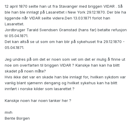
12 april 1870 seilte han ut fra Stavanger med briggen VIDAR . Så
ble han ble innlagt på Lasarettet i New York 29.12.1870. Der ble ha
liggende når VIDAR seilte videre.Den 13.03.1871 forlot han
Lasarettet.
Jordbruger Tarald Svendsen Gramstad (hans far) betalte refusjon
til 05.04.1871.
Det kan altså se ut som om han blir på sykehuset fra 29.12.1870 -
05.04.1871.
Jeg undres på om det er noen som vet om det er mulig å finne ut
noe om overfarten til briggen VIDAR ? Kanskje han kan ha blitt
skadet på noen måte?
Hvis ikke det var en skade han ble innlagt for, hvilken sykdom var
vanlig blant sjømenn dengang og hvilket sykehus kan ha blitt
innført i norske kilder som lasarettet ?
Kanskje noen har noen tanker her ?
mvh
Bente Borgen