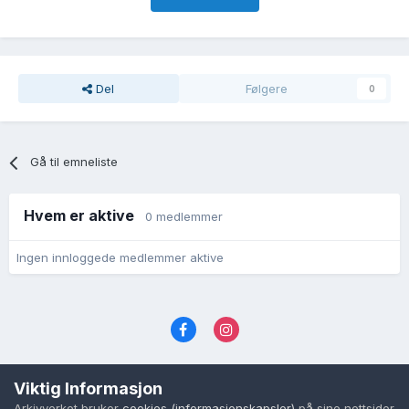
Del
Følgere
0
Gå til emneliste
Hvem er aktive
0 medlemmer
Ingen innloggede medlemmer aktive
Språk
Personvernvilkår
Kontakt oss
Viktig Informasjon
Cookies (informasjonskapsler)
Arkivverket bruker
cookies (informasjonskapsler)
på sine nettsider