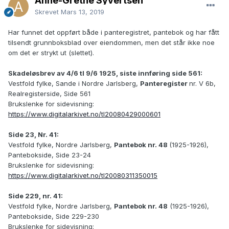
Anne-Grethe Syvertsen
Skrevet
Mars 13, 2019
Har funnet det oppført både i panteregistret, pantebok og har fått
tilsendt grunnboksblad over eiendommen, men det står ikke noe
om det er strykt ut (slettet).
Skadeløsbrev av 4/6 tl 9/6 1925, siste innføring side 561:
Vestfold fylke, Sande i Nordre Jarlsberg,
Panteregister
nr. V 6b,
Realregisterside, Side 561
Brukslenke for sidevisning:
https://www.digitalarkivet.no/tl20080429000601
Side 23, Nr. 41:
Vestfold fylke, Nordre Jarlsberg,
Pantebok nr. 48
(1925-1926),
Pantebokside, Side 23-24
Brukslenke for sidevisning:
https://www.digitalarkivet.no/tl20080311350015
Side 229, nr. 41:
Vestfold fylke, Nordre Jarlsberg,
Pantebok nr. 48
(1925-1926),
Pantebokside, Side 229-230
Brukslenke for sidevisning: