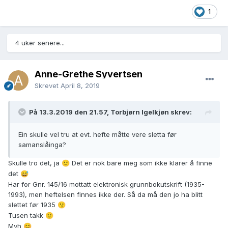
1
4 uker senere...
Anne-Grethe Syvertsen
Skrevet
April 8, 2019
På 13.3.2019 den 21.57, Torbjørn Igelkjøn skrev:
Ein skulle vel tru at evt. hefte måtte vere sletta før
samanslåinga?
Skulle tro det, ja
Det er nok bare meg som ikke klarer å finne
🙂
det
😅
Har for Gnr. 145/16 mottatt elektronisk grunnbokutskrift (1935-
1993), men heftelsen finnes ikke der. Så da må den jo ha blitt
slettet før 1935
😗
Tusen takk
🙂
Mvh
😊