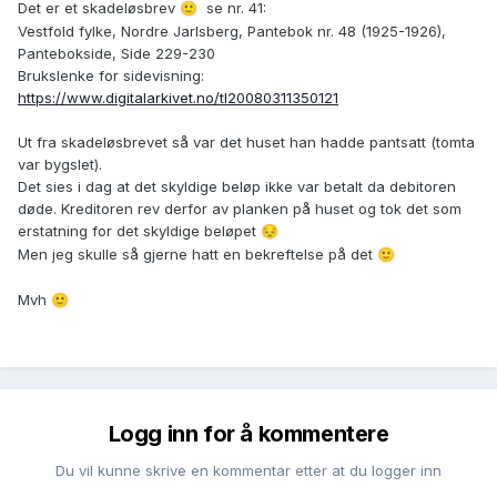
Det er et skadeløsbrev
se nr. 41:
🙂
Vestfold fylke, Nordre Jarlsberg, Pantebok nr. 48 (1925-1926),
Pantebokside, Side 229-230
Brukslenke for sidevisning:
https://www.digitalarkivet.no/tl20080311350121
Ut fra skadeløsbrevet så var det huset han hadde pantsatt (tomta
var bygslet).
Det sies i dag at det skyldige beløp ikke var betalt da debitoren
døde. Kreditoren rev derfor av planken på huset og tok det som
erstatning for det skyldige beløpet
😔
Men jeg skulle så gjerne hatt en bekreftelse på det
🙂
Mvh
🙂
Logg inn for å kommentere
Du vil kunne skrive en kommentar etter at du logger inn