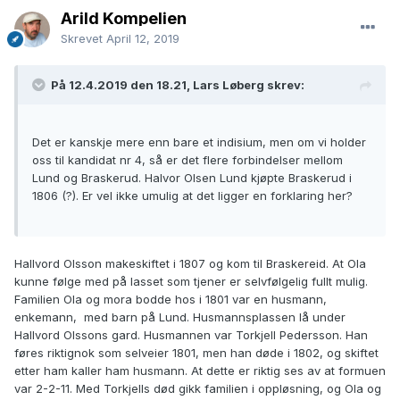
Arild Kompelien
Skrevet
April 12, 2019
På 12.4.2019 den 18.21, Lars Løberg skrev:
Det er kanskje mere enn bare et indisium, men om vi holder
oss til kandidat nr 4, så er det flere forbindelser mellom
Lund og Braskerud. Halvor Olsen Lund kjøpte Braskerud i
1806 (?). Er vel ikke umulig at det ligger en forklaring her?
Hallvord Olsson makeskiftet i 1807 og kom til Braskereid. At Ola
kunne følge med på lasset som tjener er selvfølgelig fullt mulig.
Familien Ola og mora bodde hos i 1801 var en husmann,
enkemann, med barn på Lund. Husmannsplassen lå under
Hallvord Olssons gard. Husmannen var Torkjell Pedersson. Han
føres riktignok som selveier 1801, men han døde i 1802, og skiftet
etter ham kaller ham husmann. At dette er riktig ses av at formuen
var 2-2-11. Med Torkjells død gikk familien i oppløsning, og Ola og