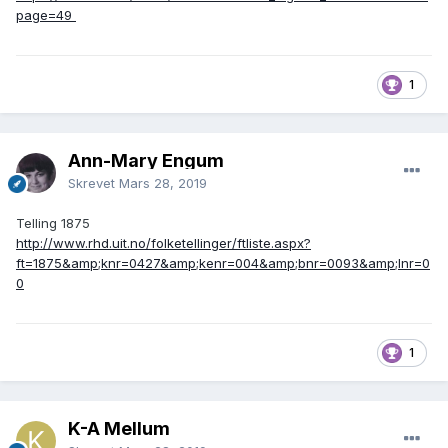
page=49
1
Ann-Mary Engum
Skrevet
Mars 28, 2019
Telling 1875
http://www.rhd.uit.no/folketellinger/ftliste.aspx?
ft=1875&amp;knr=0427&amp;kenr=004&amp;bnr=0093&amp;lnr=0
0
1
K-A Mellum