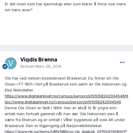
Er det noen som har kjennskap eller som klarer å finne noe mere
om hans aner?
Vigdis Brenna
Skrevet
Mars 28, 2019
Ole har ved vielsen bostedsnavn Braskerud. Du finner en Ole
Olsen i FT 1801 i Hof på Braskerud som sønn av Ole Halvorsen og
Else Nielsdatter.
https://www.digitalarkivet.no/census/person/pf01058242004546
ht
tps://www.digitalarkivet.no/census/person/pf01058242004546
Denne Ole Olsen er født i 1899. Han er altså 10 år yngre enn
antatt men fortsatt gammel når han dør. Ole Halvorsen sies å
være fra Elverum og er omtalt i Våler bygdebok på side 46 under
Braskerud. Den er tilgjengelig på Nasjonalbiblioteket.
https://www.nb.no/items/URN:NBN:no-nb_digibok_2015041308001?