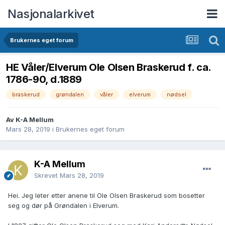
Nasjonalarkivet
Brukernes eget forum
HE Våler/Elverum Ole Olsen Braskerud f. ca.
1786-90, d.1889
braskerud
grøndalen
våler
elverum
nødsel
Av K-A Mellum
Mars 28, 2019
i
Brukernes eget forum
K-A Mellum
Skrevet
Mars 28, 2019
Hei. Jeg leter etter anene til Ole Olsen Braskerud som bosetter
seg og dør på Grøndalen i Elverum.