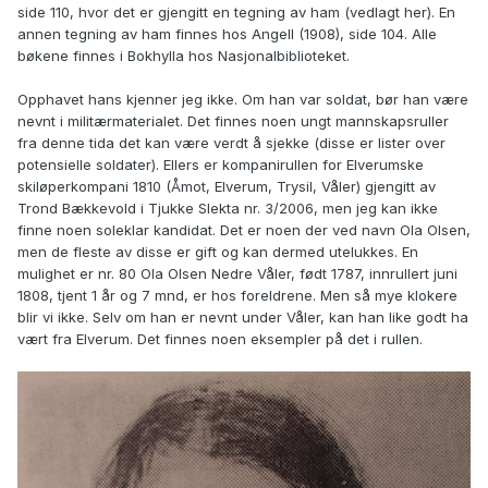
side 110, hvor det er gjengitt en tegning av ham (vedlagt her). En
annen tegning av ham finnes hos Angell (1908), side 104. Alle
bøkene finnes i Bokhylla hos Nasjonalbiblioteket.
Opphavet hans kjenner jeg ikke. Om han var soldat, bør han være
nevnt i militærmaterialet. Det finnes noen ungt mannskapsruller
fra denne tida det kan være verdt å sjekke (disse er lister over
potensielle soldater). Ellers er kompanirullen for Elverumske
skiløperkompani 1810 (Åmot, Elverum, Trysil, Våler) gjengitt av
Trond Bækkevold i Tjukke Slekta nr. 3/2006, men jeg kan ikke
finne noen soleklar kandidat. Det er noen der ved navn Ola Olsen,
men de fleste av disse er gift og kan dermed utelukkes. En
mulighet er nr. 80 Ola Olsen Nedre Våler, født 1787, innrullert juni
1808, tjent 1 år og 7 mnd, er hos foreldrene. Men så mye klokere
blir vi ikke. Selv om han er nevnt under Våler, kan han like godt ha
vært fra Elverum. Det finnes noen eksempler på det i rullen.