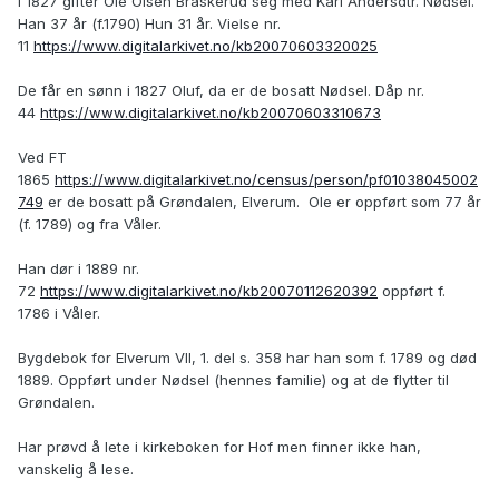
I 1827 gifter Ole Olsen Braskerud seg med Kari Andersdtr. Nødsel.
Han 37 år (f.1790) Hun 31 år. Vielse nr.
11
https://www.digitalarkivet.no/kb20070603320025
De får en sønn i 1827 Oluf, da er de bosatt Nødsel. Dåp nr.
44
https://www.digitalarkivet.no/kb20070603310673
Ved FT
1865
https://www.digitalarkivet.no/census/person/pf01038045002
749
er de bosatt på Grøndalen, Elverum. Ole er oppført som 77 år
(f. 1789) og fra Våler.
Han dør i 1889 nr.
72
https://www.digitalarkivet.no/kb20070112620392
oppført f.
1786 i Våler.
Bygdebok for Elverum VII, 1. del s. 358 har han som f. 1789 og død
1889. Oppført under Nødsel (hennes familie) og at de flytter til
Grøndalen.
Har prøvd å lete i kirkeboken for Hof men finner ikke han,
vanskelig å lese.