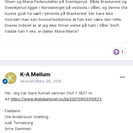
Olsen og Maria Pedersdatter på Sveinkjerud.. Både Braskereid og
Sveinkjerud ligger i Nordaberget på vestsida i Våler, og denne Ola
kunne godt ha vært i tjeneste på Braskereid. Ser bare ikke
hvordan man kan bevise/motbevise at han kan være den rette.
Eneste indisiet er at jeg ikke finner vielse på ham i Våler (Hof).
hadde han f. eks. ei datter Marie/Maria?
1
K-A Mellum
Skrevet
Mars 28, 2019
Hei. Jeg har bare funnet sønnen Oluf f. 1827 nr.
44
https://www.digitalarkivet.no/kb20070603310673
Faddere:
Ole Andersson Grøtting
Isak Torneborg
Arne Dammen