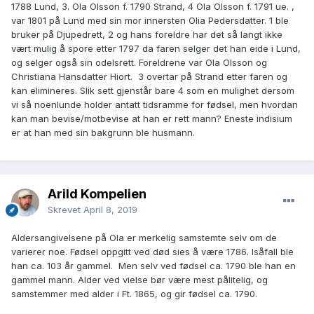
1788 Lund, 3. Ola Olsson f. 1790 Strand, 4 Ola Olsson f. 1791 ue. ,
var 1801 på Lund med sin mor innersten Olia Pedersdatter. 1 ble
bruker på Djupedrett, 2 og hans foreldre har det så langt ikke
vært mulig å spore etter 1797 da faren selger det han eide i Lund,
og selger også sin odelsrett. Foreldrene var Ola Olsson og
Christiana Hansdatter Hiort. 3 overtar på Strand etter faren og
kan elimineres. Slik sett gjenstår bare 4 som en mulighet dersom
vi så noenlunde holder antatt tidsramme for fødsel, men hvordan
kan man bevise/motbevise at han er rett mann? Eneste indisium
er at han med sin bakgrunn ble husmann.
Arild Kompelien
Skrevet
April 8, 2019
Aldersangivelsene på Ola er merkelig samstemte selv om de
varierer noe. Fødsel oppgitt ved død sies å være 1786. Isåfall ble
han ca. 103 år gammel. Men selv ved fødsel ca. 1790 ble han en
gammel mann. Alder ved vielse bør være mest pålitelig, og
samstemmer med alder i Ft. 1865, og gir fødsel ca. 1790.