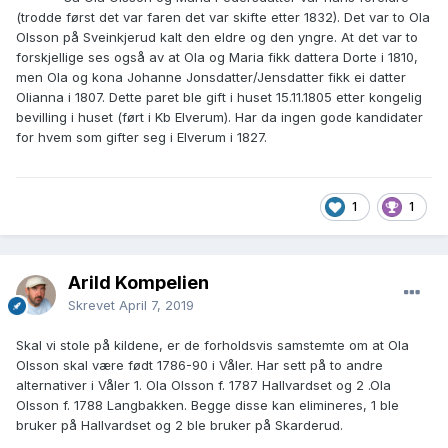
(trodde først det var faren det var skifte etter 1832). Det var to Ola
Olsson på Sveinkjerud kalt den eldre og den yngre. At det var to
forskjellige ses også av at Ola og Maria fikk dattera Dorte i 1810,
men Ola og kona Johanne Jonsdatter/Jensdatter fikk ei datter
Olianna i 1807. Dette paret ble gift i huset 15.11.1805 etter kongelig
bevilling i huset (ført i Kb Elverum). Har da ingen gode kandidater
for hvem som gifter seg i Elverum i 1827.
1
1
Arild Kompelien
Skrevet
April 7, 2019
Skal vi stole på kildene, er de forholdsvis samstemte om at Ola
Olsson skal være født 1786-90 i Våler. Har sett på to andre
alternativer i Våler 1. Ola Olsson f. 1787 Hallvardset og 2 .Ola
Olsson f. 1788 Langbakken. Begge disse kan elimineres, 1 ble
bruker på Hallvardset og 2 ble bruker på Skarderud.