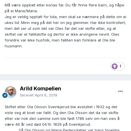
Må være oppkalt etter konas far. Du får finne flere barn, og håpe
på ei Marie/Maria.
Jeg er veldig opptatt for tida, men skal se nærmere på dette om ei
ukes tid. Minn meg på det her on jeg glemmer. Har ikke kontrollert,
men det ser ut som det var Oles far det var skifte etter, og at
skiftet var et fallitskifte og derfor er ikke arvingene nevnt. Oles
foreldre var ikke husfolk, men falliten kan forklare at Ole ble
husmann.
1
Arild Kompelien
Skrevet
April 6, 2019
Skiftet etter Ola Olsson Sveinkjerud ble avsluttet i 1832 og det
viste seg at boet var fallit. Og den Ola Olsson det da var skifte
etter var nok den samme som ble født 1786 selv om han sies å
være 46 år ved død 04.10. 1826 på Sveinkjerud.
Så Ola Olsson og Maria Pedersdatter var hans foreldre