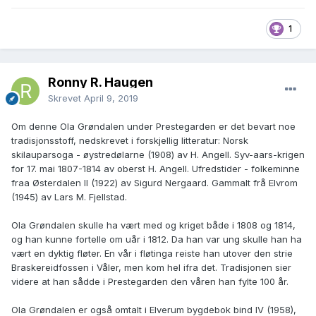
1
Ronny R. Haugen
Skrevet
April 9, 2019
Om denne Ola Grøndalen under Prestegarden er det bevart noe
tradisjonsstoff, nedskrevet i forskjellig litteratur: Norsk
skilauparsoga - øystredølarne (1908) av H. Angell. Syv-aars-krigen
for 17. mai 1807-1814 av oberst H. Angell. Ufredstider - folkeminne
fraa Østerdalen II (1922) av Sigurd Nergaard. Gammalt frå Elvrom
(1945) av Lars M. Fjellstad.
Ola Grøndalen skulle ha vært med og kriget både i 1808 og 1814,
og han kunne fortelle om uår i 1812. Da han var ung skulle han ha
vært en dyktig fløter. En vår i fløtinga reiste han utover den strie
Braskereidfossen i Våler, men kom hel ifra det. Tradisjonen sier
videre at han sådde i Prestegarden den våren han fylte 100 år.
Ola Grøndalen er også omtalt i Elverum bygdebok bind IV (1958),