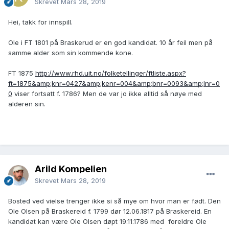
Skrevet
Mars 28, 2019
Hei, takk for innspill.
Ole i FT 1801 på Braskerud er en god kandidat. 10 år feil men på
samme alder som sin kommende kone.
FT 1875
http://www.rhd.uit.no/folketellinger/ftliste.aspx?
ft=1875&amp;knr=0427&amp;kenr=004&amp;bnr=0093&amp;lnr=0
0
viser fortsatt f. 1786? Men de var jo ikke alltid så nøye med
alderen sin.
Arild Kompelien
Skrevet
Mars 28, 2019
Bosted ved vielse trenger ikke si så mye om hvor man er født. Den
Ole Olsen på Braskereid f. 1799 dør 12.06.1817 på Braskereid. En
kandidat kan være Ole Olsen døpt 19.11.1786 med foreldre Ole