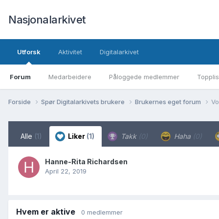
Nasjonalarkivet
Utforsk
Aktivitet
Digitalarkivet
Forum
Medarbeidere
Påloggede medlemmer
Topplis
Forside
Spør Digitalarkivets brukere
Brukernes eget forum
Vo
Alle
(1)
Liker
(1)
Takk
(0)
Haha
(0)
Hanne-Rita Richardsen
April 22, 2019
Hvem er aktive
0 medlemmer