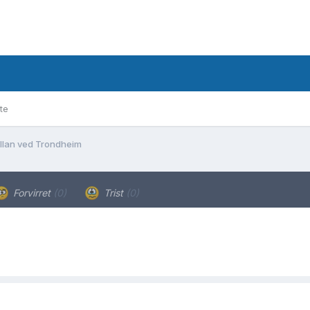
te
llan ved Trondheim
Forvirret
(0)
Trist
(0)