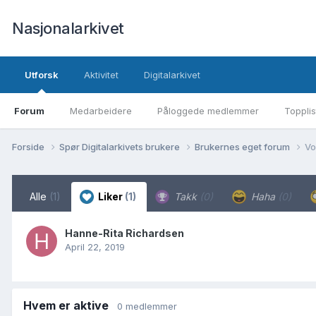
Nasjonalarkivet
Utforsk
Aktivitet
Digitalarkivet
Forum
Medarbeidere
Påloggede medlemmer
Topplis
Forside
Spør Digitalarkivets brukere
Brukernes eget forum
Vo
Alle
(1)
Liker
(1)
Takk
(0)
Haha
(0)
Hanne-Rita Richardsen
April 22, 2019
Hvem er aktive
0 medlemmer