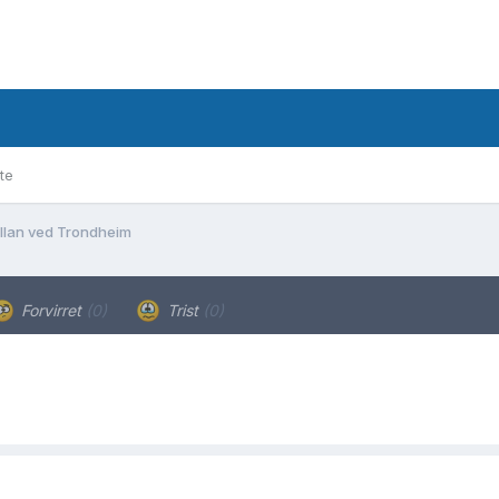
te
llan ved Trondheim
Forvirret
(0)
Trist
(0)