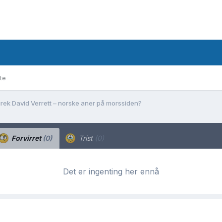
te
rek David Verrett – norske aner på morssiden?
Forvirret
(0)
Trist
(0)
Det er ingenting her ennå