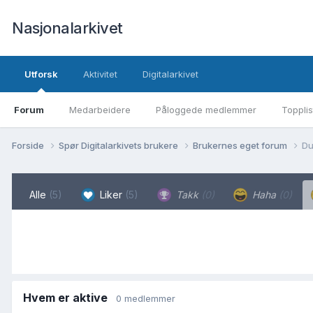
Nasjonalarkivet
Utforsk
Aktivitet
Digitalarkivet
Forum
Medarbeidere
Påloggede medlemmer
Topplis
Forside
Spør Digitalarkivets brukere
Brukernes eget forum
Du
Alle
(5)
Liker
(5)
Takk
(0)
Haha
(0)
Hvem er aktive
0 medlemmer