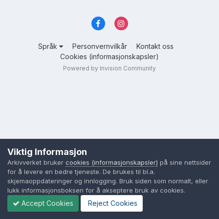
Språk
Personvernvilkår
Kontakt oss
Cookies (informasjonskapsler)
Powered by Invision Community
Viktig Informasjon
Arkivverket bruker
cookies (informasjonskapsler)
på sine nettsider
for å levere en bedre tjeneste. De brukes til bl.a.
skjemaoppdateringer og innlogging. Bruk siden som normalt, eller
lukk informasjonsboksen for å akseptere bruk av cookies.
Accept Cookies
Reject Cookies