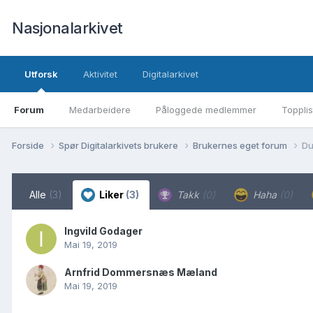
Nasjonalarkivet
Utforsk
Aktivitet
Digitalarkivet
Forum
Medarbeidere
Påloggede medlemmer
Topplis
Forside
Spør Digitalarkivets brukere
Brukernes eget forum
Du
Alle
(3)
Liker
(3)
Takk
(0)
Haha
(0)
Ingvild Godager
Mai 19, 2019
Arnfrid Dommersnæs Mæland
Mai 19, 2019