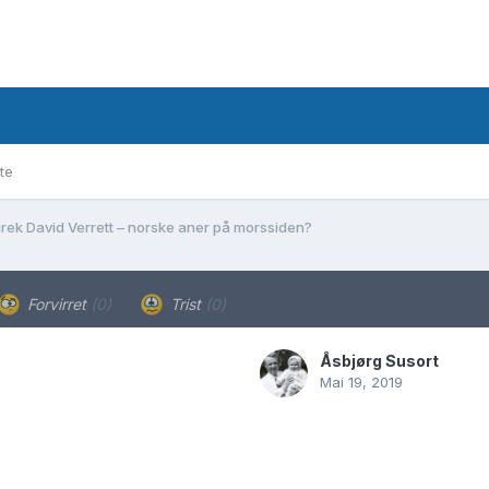
te
rek David Verrett – norske aner på morssiden?
Forvirret
(0)
Trist
(0)
Åsbjørg Susort
Mai 19, 2019