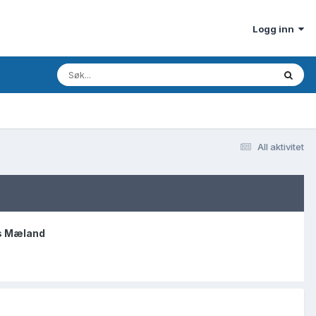
Logg inn
All aktivitet
s Mæland