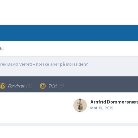
te
rek David Verrett – norske aner på morssiden?
Forvirret
(0)
Trist
(0)
Arnfrid Dommersnæ
Mai 19, 2019