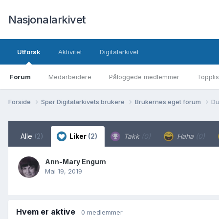
Nasjonalarkivet
Utforsk
Aktivitet
Digitalarkivet
Forum
Medarbeidere
Påloggede medlemmer
Topplis
Forside
Spør Digitalarkivets brukere
Brukernes eget forum
Du
Alle
(2)
Liker
(2)
Takk
(0)
Haha
(0)
Ann-Mary Engum
Mai 19, 2019
Hvem er aktive
0 medlemmer