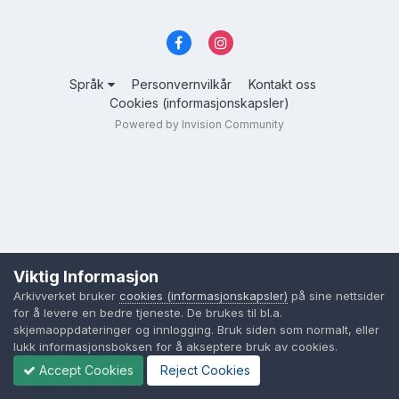
Språk
Personvernvilkår
Kontakt oss
Cookies (informasjonskapsler)
Powered by Invision Community
Viktig Informasjon
Arkivverket bruker
cookies (informasjonskapsler)
på sine nettsider
for å levere en bedre tjeneste. De brukes til bl.a.
skjemaoppdateringer og innlogging. Bruk siden som normalt, eller
lukk informasjonsboksen for å akseptere bruk av cookies.
Accept Cookies
Reject Cookies