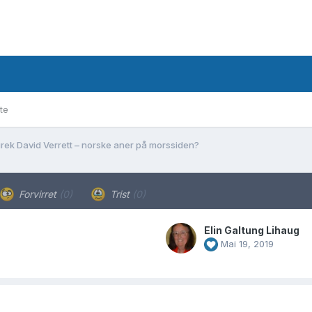
te
rek David Verrett – norske aner på morssiden?
Forvirret
(0)
Trist
(0)
Elin Galtung Lihaug
Mai 19, 2019