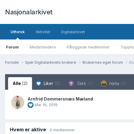
Nasjonalarkivet
Utforsk
Aktivitet
Digitalarkivet
Forum
Medarbeidere
Påloggede medlemmer
Topplis
Forside
Spør Digitalarkivets brukere
Brukernes eget forum
Du
Alle
(2)
Liker
(2)
Takk
(0)
Haha
(0)
Arnfrid Dommersnæs Mæland
Mai 19, 2019
Hvem er aktive
0 medlemmer