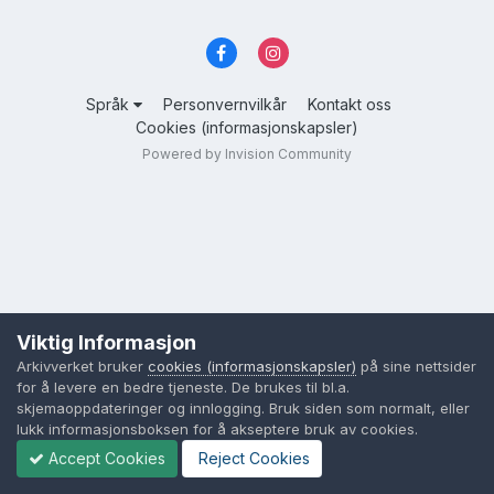
Språk
Personvernvilkår
Kontakt oss
Cookies (informasjonskapsler)
Powered by Invision Community
Viktig Informasjon
Arkivverket bruker
cookies (informasjonskapsler)
på sine nettsider
for å levere en bedre tjeneste. De brukes til bl.a.
skjemaoppdateringer og innlogging. Bruk siden som normalt, eller
lukk informasjonsboksen for å akseptere bruk av cookies.
Accept Cookies
Reject Cookies