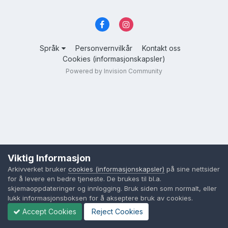
Språk
Personvernvilkår
Kontakt oss
Cookies (informasjonskapsler)
Powered by Invision Community
Viktig Informasjon
Arkivverket bruker
cookies (informasjonskapsler)
på sine nettsider
for å levere en bedre tjeneste. De brukes til bl.a.
skjemaoppdateringer og innlogging. Bruk siden som normalt, eller
lukk informasjonsboksen for å akseptere bruk av cookies.
Accept Cookies
Reject Cookies