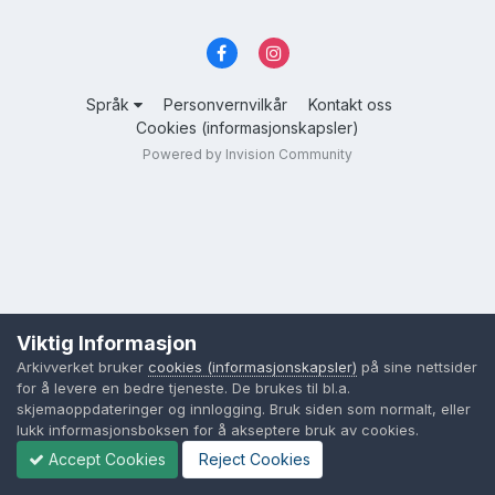
Språk
Personvernvilkår
Kontakt oss
Cookies (informasjonskapsler)
Powered by Invision Community
Viktig Informasjon
Arkivverket bruker
cookies (informasjonskapsler)
på sine nettsider
for å levere en bedre tjeneste. De brukes til bl.a.
skjemaoppdateringer og innlogging. Bruk siden som normalt, eller
lukk informasjonsboksen for å akseptere bruk av cookies.
Accept Cookies
Reject Cookies