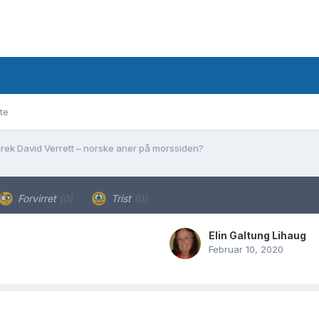
te
rek David Verrett – norske aner på morssiden?
Forvirret
(0)
Trist
(0)
Elin Galtung Lihaug
Februar 10, 2020