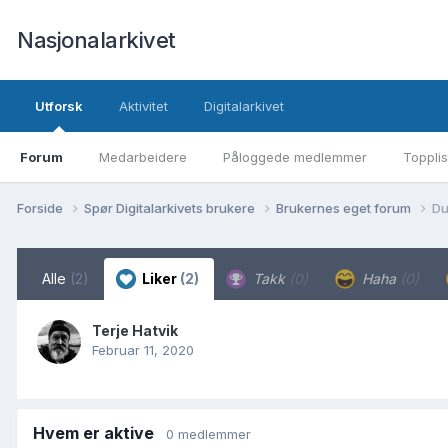
Nasjonalarkivet
Utforsk
Aktivitet
Digitalarkivet
Forum
Medarbeidere
Påloggede medlemmer
Topplis
Forside
Spør Digitalarkivets brukere
Brukernes eget forum
Du
Alle
(2)
Liker
(2)
Takk
(0)
Haha
(0)
Terje Hatvik
Februar 11, 2020
Hvem er aktive
0 medlemmer