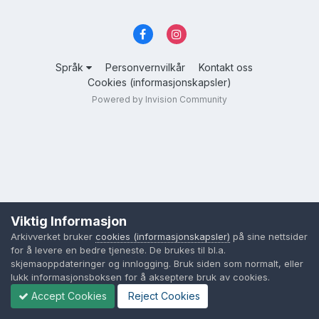
Språk
Personvernvilkår
Kontakt oss
Cookies (informasjonskapsler)
Powered by Invision Community
Viktig Informasjon
Arkivverket bruker
cookies (informasjonskapsler)
på sine nettsider
for å levere en bedre tjeneste. De brukes til bl.a.
skjemaoppdateringer og innlogging. Bruk siden som normalt, eller
lukk informasjonsboksen for å akseptere bruk av cookies.
Accept Cookies
Reject Cookies