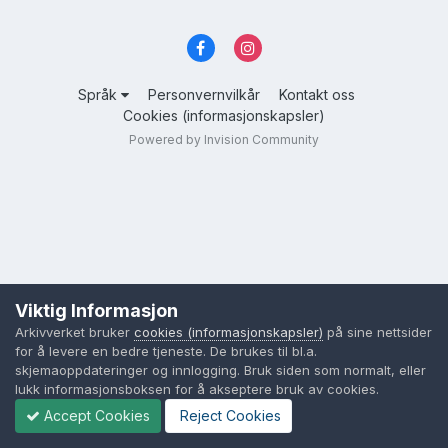
Språk
Personvernvilkår
Kontakt oss
Cookies (informasjonskapsler)
Powered by Invision Community
Viktig Informasjon
Arkivverket bruker
cookies (informasjonskapsler)
på sine nettsider
for å levere en bedre tjeneste. De brukes til bl.a.
skjemaoppdateringer og innlogging. Bruk siden som normalt, eller
lukk informasjonsboksen for å akseptere bruk av cookies.
Accept Cookies
Reject Cookies